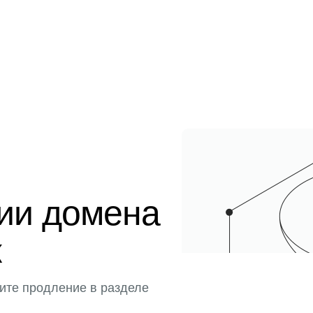
ции домена
к
ите продление в разделе