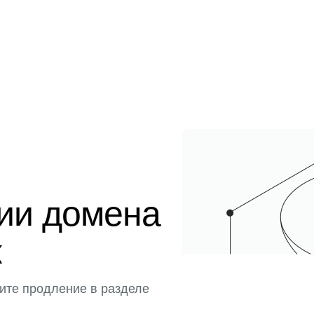
ции домена
к
ите продление в разделе