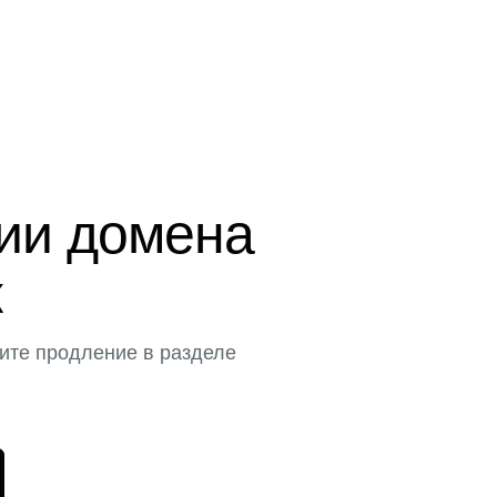
ции домена
к
ите продление в разделе