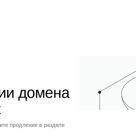
ции домена
к
ите продление в разделе