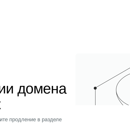
ции домена
к
ите продление в разделе