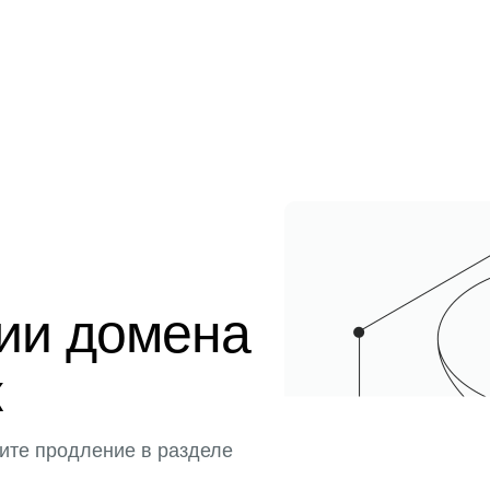
ции домена
к
ите продление в разделе