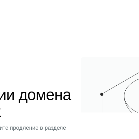
ции домена
к
ите продление в разделе