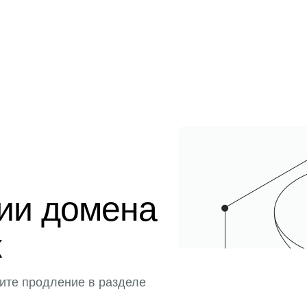
ции домена
к
ите продление в разделе