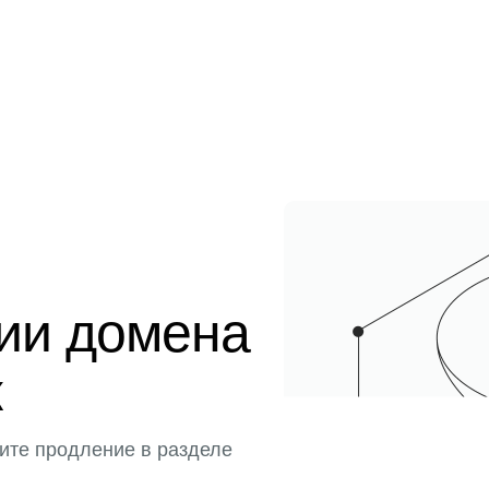
ции домена
к
ите продление в разделе